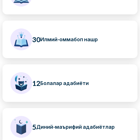
30
Илмий-оммабоп нашр
12
Болалар адабиёти
5
Диний-маърифий адабиётлар