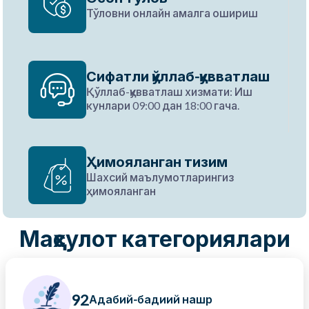
Тўловни онлайн амалга ошириш
Сифатли қўллаб-қувватлаш
Қўллаб-қувватлаш хизмати: Иш
кунлари 09:00 дан 18:00 гача.
Ҳимояланган тизим
Шахсий маълумотларингиз
ҳимояланган
Маҳсулот категориялари
92
Адабий-бадиий нашр