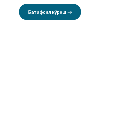
Батафсил кўриш