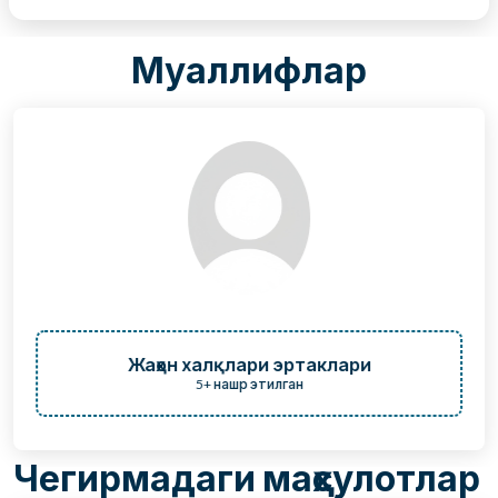
Муаллифлар
Жаҳон халқлари эртаклари
5+ нашр этилган
Чегирмадаги маҳсулотлар