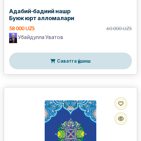
Адабий-бадиий нашр
Буюк юрт алломалари
58 000 UZS
60 000 UZS
Убайдулла Уватов
Саватга қўшиш