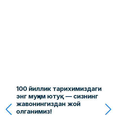
100 йиллик тарихимиздаги
энг муҳим ютуқ — сизнинг
жавонингиздан жой
олганимиз!