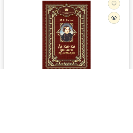
Адабий-бадиий нашр
Диканка қишлоғи оқшомлари
38 000 UZS
45 000 UZS
Николай Гоголь