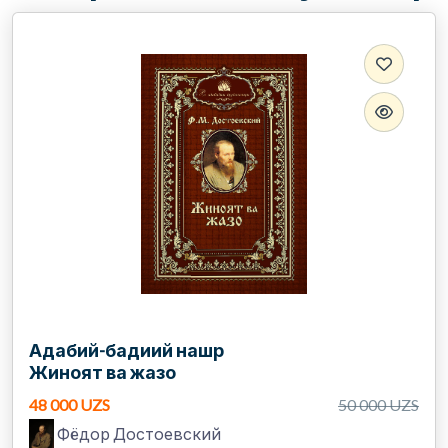
Адабий-бадиий нашр
Жиноят ва жазо
48 000 UZS
50 000 UZS
Фёдор Достоевский