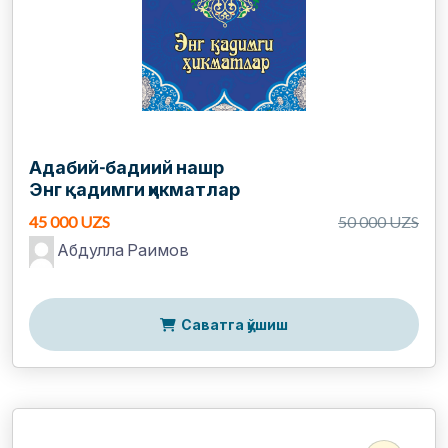
Адабий-бадиий нашр
Энг қадимги ҳикматлар
45 000 UZS
50 000 UZS
Абдулла Раимов
Саватга қўшиш