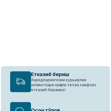
Етказиб бериш
Харидларингизни курьерлик
хизматлари орқали тез ва хавфсиз
етказиб берамиз!
Осон тўлов