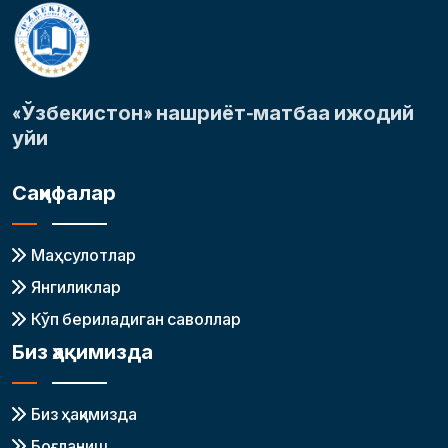
«Ўзбекистон» нашриёт-матбаа ижодий
уйи
Саҳифалар
Маҳсулотлар
Янгиликлар
Кўп бериладиган саволлар
Биз ҳақимизда
Биз ҳақимизда
Боғланиш