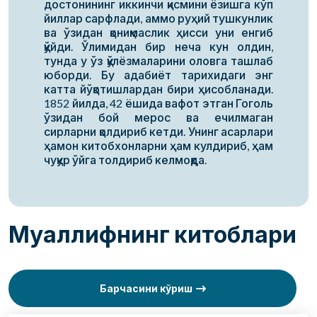
достонининг иккинчи қисмини ёзишга кўп
йиллар сарфлади, аммо руҳий тушкунлик
ва ўзидан қониқмаслик ҳисси уни енгиб
қўйди. Ўлимидан бир неча кун олдин,
тунда у ўз қўлёзмаларини оловга ташлаб
юборди. Бу адабиёт тарихидаги энг
катта йўқотишлардан бири ҳисобланади.
1852 йилда, 42 ёшида вафот этган Гоголь
ўзидан бой мерос ва ечилмаган
сирларни қолдириб кетди. Унинг асарлари
ҳамон китобхонларни ҳам кулдириб, ҳам
чуқур ўйга толдириб келмоқда.
Муаллифнинг китоблари
Барчасини кўриш