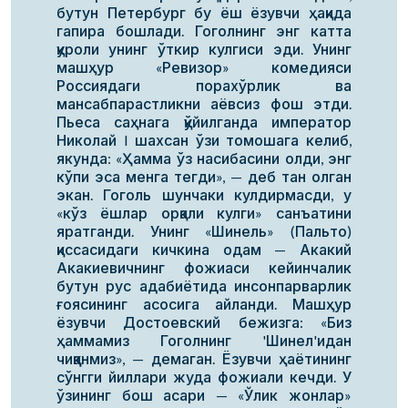
бутун Петербург бу ёш ёзувчи ҳақида
гапира бошлади. Гоголнинг энг катта
қуроли унинг ўткир кулгиси эди. Унинг
машҳур «Ревизор» комедияси
Россиядаги порахўрлик ва
мансабпарастликни аёвсиз фош этди.
Пьеса саҳнага қўйилганда император
Николай I шахсан ўзи томошага келиб,
якунда: «Ҳамма ўз насибасини олди, энг
кўпи эса менга тегди», — деб тан олган
экан. Гоголь шунчаки кулдирмасди, у
«кўз ёшлар орқали кулги» санъатини
яратганди. Унинг «Шинель» (Пальто)
қиссасидаги кичкина одам — Акакий
Акакиевичнинг фожиаси кейинчалик
бутун рус адабиётида инсонпарварлик
ғоясининг асосига айланди. Машҳур
ёзувчи Достоевский бежизга: «Биз
ҳаммамиз Гоголнинг 'Шинел'идан
чиққанмиз», — демаган. Ёзувчи ҳаётининг
сўнгги йиллари жуда фожиали кечди. У
ўзининг бош асари — «Ўлик жонлар»