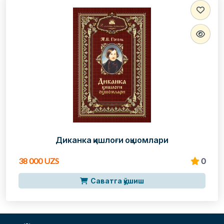
Диканка қишлоғи оқшомлари
38 000 UZS
0
Саватга қўшиш