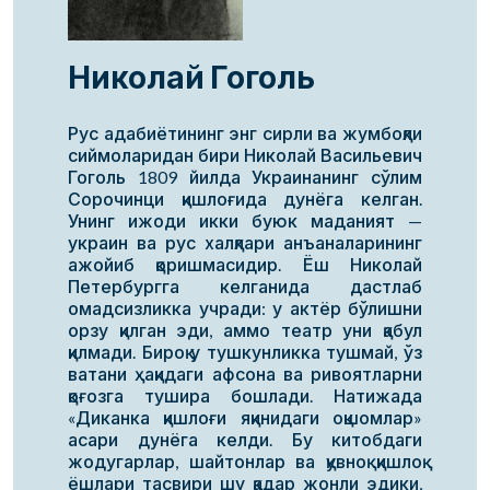
Николай Гоголь
Рус адабиётининг энг сирли ва жумбоқли
сиймоларидан бири Николай Васильевич
Гоголь 1809 йилда Украинанинг сўлим
Сорочинци қишлоғида дунёга келган.
Унинг ижоди икки буюк маданият —
украин ва рус халқлари анъаналарининг
ажойиб қоришмасидир. Ёш Николай
Петербургга келганида дастлаб
омадсизликка учради: у актёр бўлишни
орзу қилган эди, аммо театр уни қабул
қилмади. Бироқ у тушкунликка тушмай, ўз
ватани ҳақидаги афсона ва ривоятларни
қоғозга тушира бошлади. Натижада
«Диканка қишлоғи яқинидаги оқшомлар»
асари дунёга келди. Бу китобдаги
жодугарлар, шайтонлар ва қувноқ қишлоқ
ёшлари тасвири шу қадар жонли эдики,