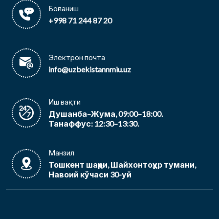
Боғланиш
+998 71 244 87 20
Электрон почта
info@uzbekistannmiu.uz
Иш вақти
Душанба–Жума, 09:00–18:00.
Танаффус: 12:30–13:30.
Манзил
Тошкент шаҳри, Шайхонтоҳур тумани,
Навоий кўчаси 30-уй