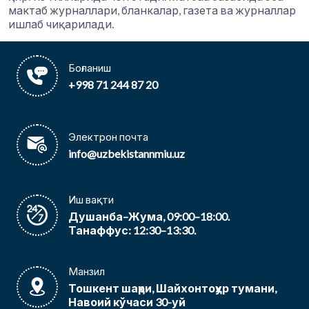
мактаб журналлари, бланкалар, газета ва журналлар
ишлаб чиқарилади.
Боғланиш
+998 71 244 87 20
Электрон почта
info@uzbekistannmiu.uz
Иш вақти
Душанба–Жума, 09:00–18:00.
Танаффус: 12:30–13:30.
Манзил
Тошкент шаҳри, Шайхонтоҳур тумани,
Навоий кўчаси 30-уй