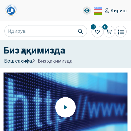
Кириш
0
0
Биз ҳақимизда
Бош саҳифа
Биз ҳақимизда