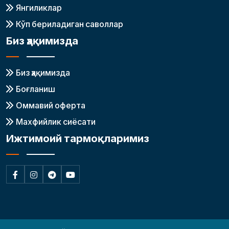
Янгиликлар
Кўп бериладиган саволлар
Биз ҳақимизда
Биз ҳақимизда
Боғланиш
Оммавий оферта
Махфийлик сиёсати
Ижтимоий тармоқларимиз