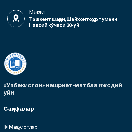
Манзил
Тошкент шаҳри, Шайхонтоҳур тумани,
Навоий кўчаси 30-уй
«Ўзбекистон» нашриёт-матбаа ижодий
уйи
Саҳифалар
Маҳсулотлар