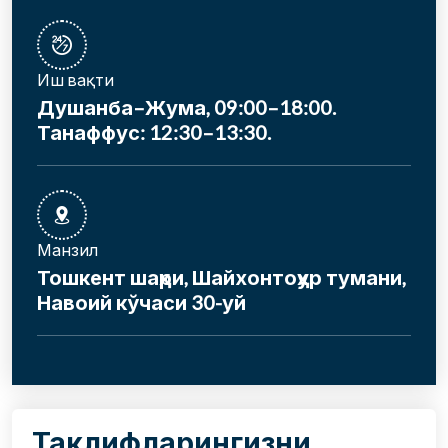
Иш вақти
Душанба–Жума, 09:00–18:00.
Танаффус: 12:30–13:30.
Манзил
Тошкент шаҳри, Шайхонтоҳур тумани,
Навоий кўчаси 30-уй
Таклифларингизни