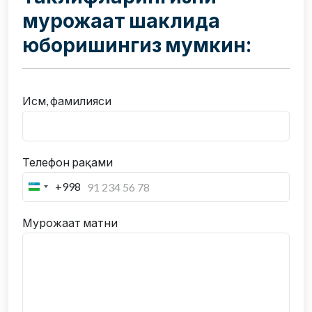
мурожаат шаклида
юборишингиз мумкин:
Исм, фамилияси
Телефон рақами
+998
Мурожаат матни