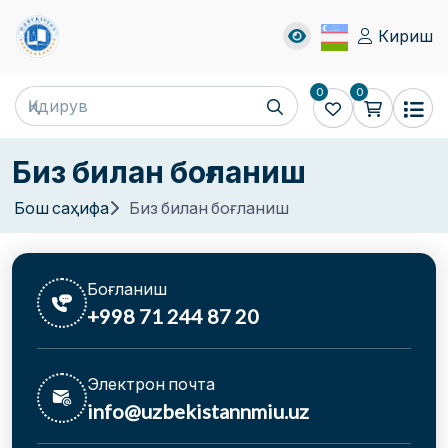
Кириш
0
0
Биз билан боғланиш
Бош саҳифа
Биз билан боғланиш
Боғланиш
+998 71 244 87 20
Электрон почта
info@uzbekistannmiu.uz