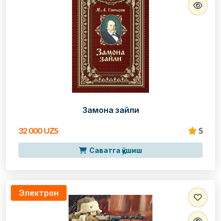
Замона зайли
32 000 UZS
5
Саватга қўшиш
Электрон