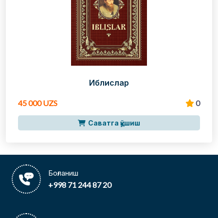
Иблислар
45 000 UZS
0
Саватга қўшиш
Боғланиш
+998 71 244 87 20