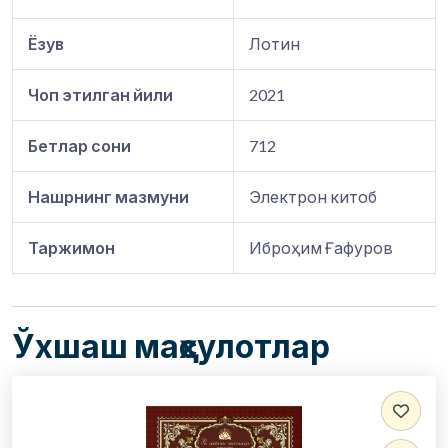
Ёзув
Лотин
Чоп этилган йили
2021
Бетлар сони
712
Нашрнинг мазмуни
Электрон китоб
Таржимон
Иброҳим Ғафуров
Ўхшаш маҳсулотлар