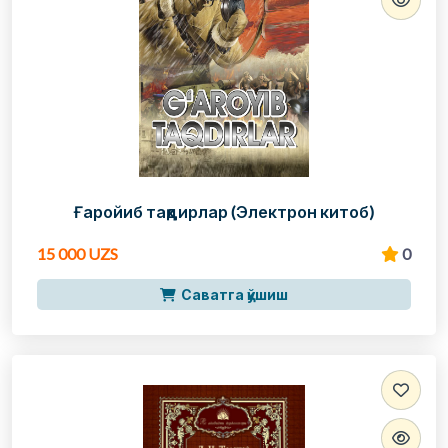
Ғаройиб тақдирлар (Электрон китоб)
15 000 UZS
0
Саватга қўшиш