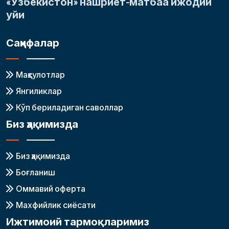
«Ўзбекистон» нашриёт-матбаа ижодий
уйи
Саҳифалар
Маҳсулотлар
Янгиликлар
Кўп бериладиган саволлар
Биз ҳақимизда
Биз ҳақимизда
Боғланиш
Оммавий оферта
Махфийлик сиёсати
Ижтимоий тармоқларимиз