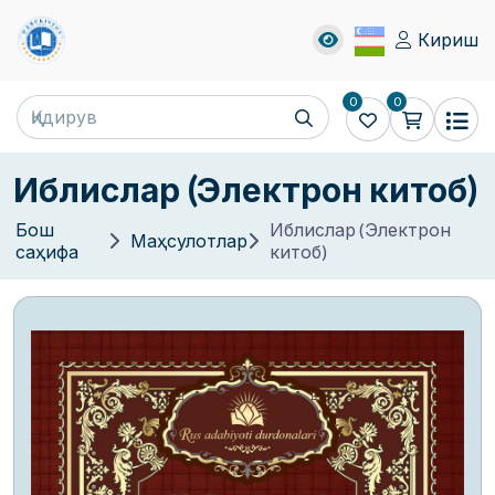
Кириш
0
0
Иблислар (Электрон китоб)
Бош
Иблислар (Электрон
Маҳсулотлар
саҳифа
китоб)