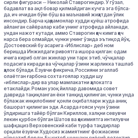
сирли фигураси — Николай Ставрогиндир. У гўзал,
бадавлат ва ақл бовар қилмайдиган кучга эга бўлса-
да, ич-ичидан бўм-бўш ва маънавий жиҳатдан ўлик
инсондир. Барча қаҳрамонлар худди қуёш атрофида
айланган сайёралар каби унинг атрофида айланади,
ундан нажот кутади, аммо Ставрогин ҳеч кимга ҳеч
нарса бера олмайди, чунки унинг ўзида эътиқод йўқ.
Достоевский бу асарига «Иблислар» деб ном
беришда Инжилдаги ривоятга ишора қилган: одам
ичига кириб олган жинлар уни тарк этиб, чўчқалар
подасига киради ва чўчқалар ўзини жарликка ташлаб
ҳалок бўлади. Ёзувчи фикрича, Россияни эгаллаб
олаётган ғарбона сохта ғоялар худди шу
«иблислар»дир ва улар мамлакатни ҳалокатга
етаклайди. Роман узоқ йиллар давомида совет
даврида тақиқланган ёки танқид қилинган, чунки унда
бўлажак инқилобнинг қонли оқибатлари жуда аниқ
башорат қилинган эди. Асарда ғояси учун ўзини
ўлдиришга тайёр бўлган Кириллов, халқни севувчи
лекин қурбон бўлган Шатов ва ҳокимиятга интилувчи
шафқациз Верховенский каби турфа тақдирлар
орқали ёзувчи Худосиз жамиятнинг фожиасини
кўрсатиб берди. Бу китоб шунчаки сиёсий детектив