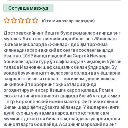
Сотувда мавжуд
(0 та мижозлар шарҳлари)
Достоевскийнинг бешта буюк романлари ичида энг
мураккаби ва энг сиёсийси ҳисобланган «Иблислар»
(баъзи манбаларда «Жинлар» деб ҳам таржима
қилинади) асари ҳақиқий воқеага асосланган ҳолда
ёзилган. 1869 йилда инқилобчи Сергей Нечаев
бошчилигидаги гуруҳ ўз сафларидан чиқмоқчи бўлган
талаба Ивановни шафқацизлик билан ўлдиради. Бу
воқеа ёзувчини қаттиқ ларзага солади ва у ёшларни
заҳарлаётган янги ғоялар — нигилизм, динсизлик ва
инқилобий террорнинг оқибатлари ҳақида
огоҳлантирувчи асар ёзишга қарор қилади. Роман
сюжети тинчгина вилоят шаҳрида бўлиб ўтади, аммо
Пётр Верховенский исмли маккор фитначи келиши
билан шаҳар ҳаёти дўзахга айланади. У ёшларни «янги
дунё қуриш учун ҳамма нарса, ҳатто қотиллик ҳам
мумкин» деган ғоя билан заҳарлайди ва уларни қонли
жиноятларга бошлайди. Асарнинг марказий ва энг