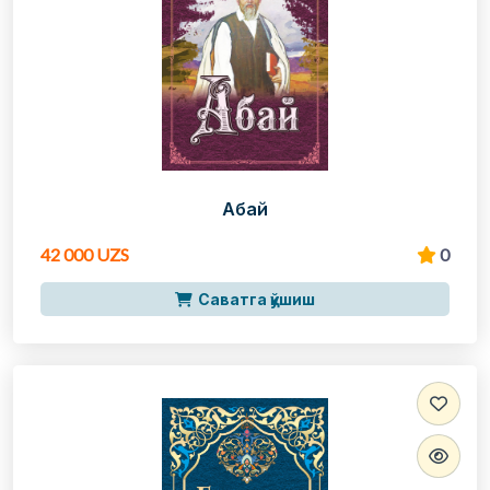
Абай
42 000 UZS
0
Саватга қўшиш