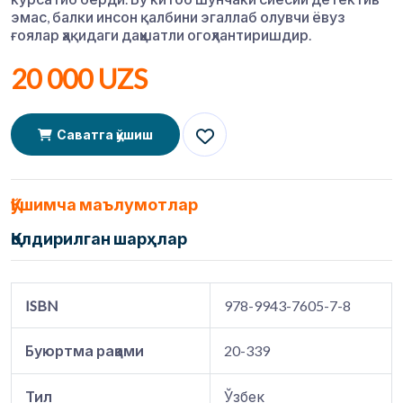
эмас, балки инсон қалбини эгаллаб олувчи ёвуз
ғоялар ҳақидаги даҳшатли огоҳлантиришдир.
20 000 UZS
Саватга қўшиш
Қўшимча маълумотлар
Қолдирилган шарҳлар
ISBN
978-9943-7605-7-8
Буюртма рақами
20-339
Тил
Ўзбек