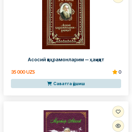
Асосий қаҳрамонларим — ҳақиқат
35 000 UZS
0
Саватга қўшиш