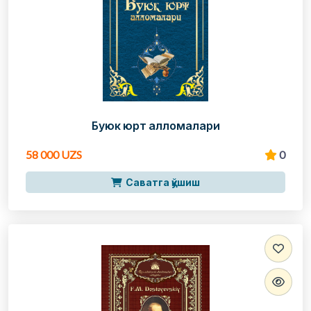
Буюк юрт алломалари
58 000 UZS
0
Саватга қўшиш