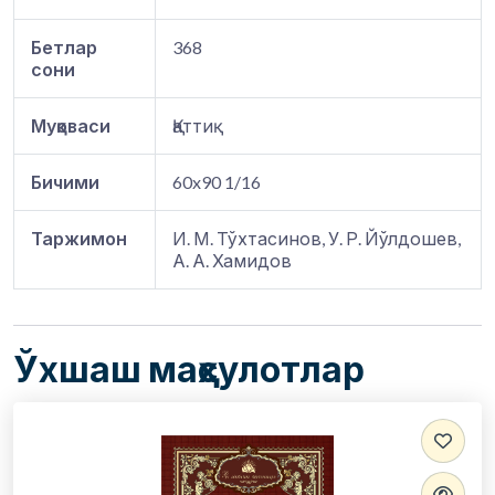
Бетлар
368
сони
Муқоваси
Қаттиқ
Бичими
60x90 1/16
Таржимон
И. М. Тўхтасинов, У. Р. Йўлдошев,
А. А. Хамидов
Ўхшаш маҳсулотлар