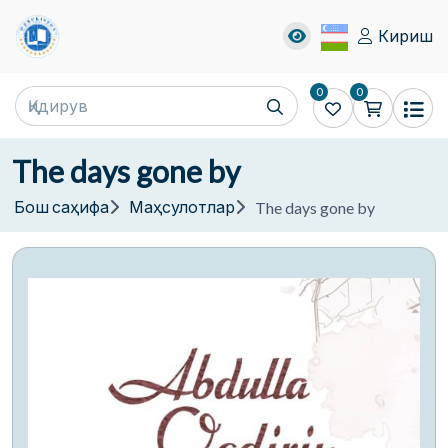
Кириш
0
0
The days gone by
Бош саҳифа
Маҳсулотлар
The days gone by