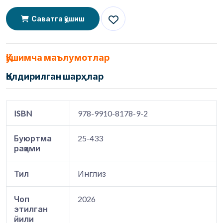
Саватга қўшиш
Қўшимча маълумотлар
Қолдирилган шарҳлар
ISBN
978-9910-8178-9-2
Буюртма
25-433
рақами
Тил
Инглиз
Чоп
2026
этилган
йили