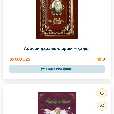
Асосий қаҳрамонларим — ҳақиқат
35 000 UZS
0
Саватга қўшиш