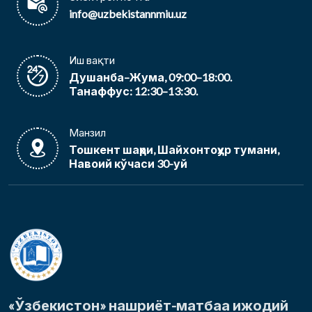
info@uzbekistannmiu.uz
Иш вақти
Душанба–Жума, 09:00–18:00.
Танаффус: 12:30–13:30.
Манзил
Тошкент шаҳри, Шайхонтоҳур тумани,
Навоий кўчаси 30-уй
«Ўзбекистон» нашриёт-матбаа ижодий