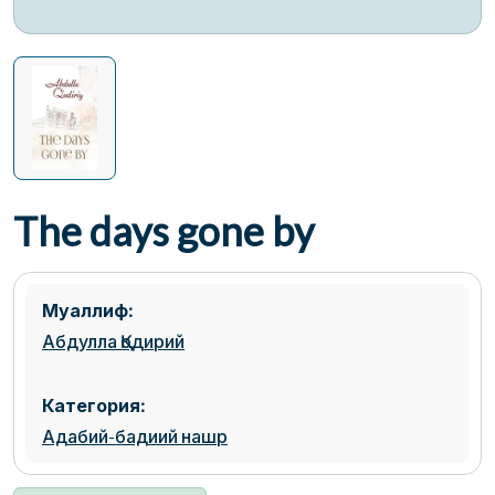
The days gone by
Муаллиф:
Абдулла Қодирий
Категория:
Адабий-бадиий нашр