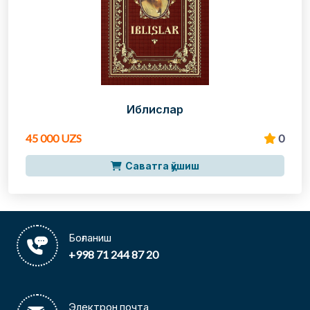
Иблислар
45 000 UZS
0
Саватга қўшиш
Боғланиш
+998 71 244 87 20
Электрон почта