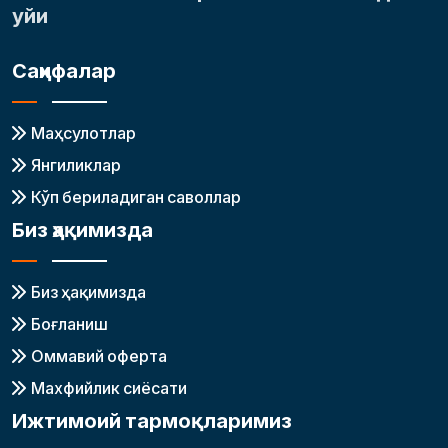
уйи
Саҳифалар
Маҳсулотлар
Янгиликлар
Кўп бериладиган саволлар
Биз ҳақимизда
Биз ҳақимизда
Боғланиш
Оммавий оферта
Махфийлик сиёсати
Ижтимоий тармоқларимиз