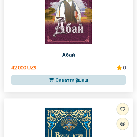
Абай
42 000 UZS
0
Саватга қўшиш