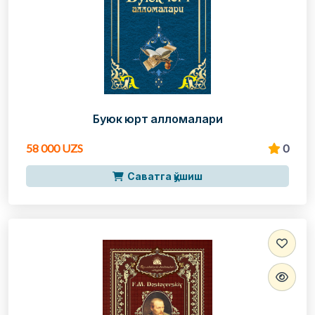
Буюк юрт алломалари
58 000 UZS
0
Саватга қўшиш