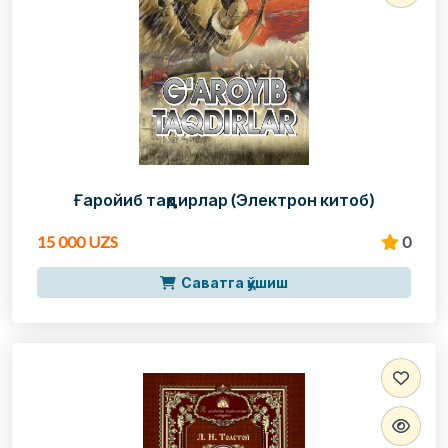
Ғаройиб тақдирлар (Электрон китоб)
15 000 UZS
0
Саватга қўшиш