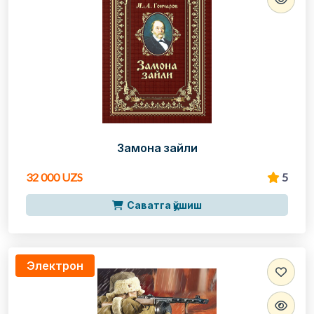
Замона зайли
32 000 UZS
5
Саватга қўшиш
Электрон