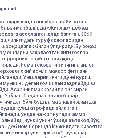
рҳлари)
анлари ичида энг мураккаби ва энг
 (баъзи манбаларда «Жинлар» деб ҳам
оқеага асосланган ҳолда ёзилган. 1869
ошчилигидаги гуруҳ ўз сафларидан
 шафқацизлик билан ўлдиради. Бу воқеа
а у ёшларни заҳарлаётган янги ғоялар —
й террорнинг оқибатлари ҳақида
р қилади. Роман сюжети тинчгина вилоят
 Верховенский исмли маккор фитначи
 айланади. У ёшларни «янги дунё қуриш
ам мумкин» деган ғоя билан заҳарлайди ва
ди. Асарнинг марказий ва энг сирли
 У гўзал, бадавлат ва ақл бовар
ич-ичидан бўм-бўш ва маънавий жиҳатдан
р худди қуёш атрофида айланган
йланади, ундан нажот кутади, аммо
а олмайди, чунки унинг ўзида эътиқод йўқ.
ар» деб ном беришда Инжилдаги ривоятга
лган жинлар уни тарк этиб, чўчқалар