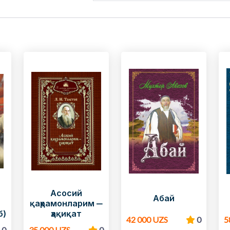
Асосий
Абай
қаҳрамонларим —
б)
ҳақиқат
42 000 UZS
0
5
0
35 000 UZS
0