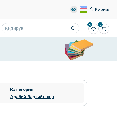
Кириш
0
0
Категория:
Адабий-бадиий нашр