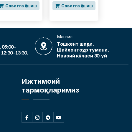
Саватга қўшиш
Саватга қўшиш
Манзил
Тошкент шаҳри,
09:00–
Шайхонтоҳур тумани,
12:30–13:30.
Навоий кўчаси 30-уй
Ижтимоий
тармоқларимиз