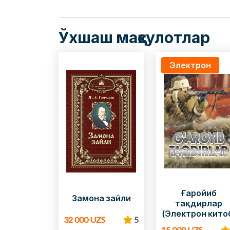
Ўхшаш маҳсулотлар
Электрон
Ғаройиб
Замона зайли
тақдирлар
(Электрон кито
32 000 UZS
5
15 000 UZS