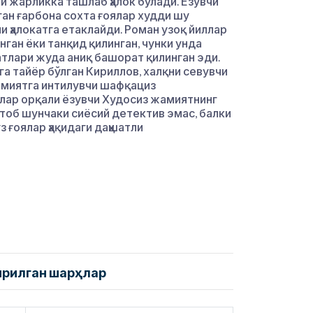
и жарликка ташлаб ҳалок бўлади. Ёзувчи
ган ғарбона сохта ғоялар худди шу
 ҳалокатга етаклайди. Роман узоқ йиллар
ган ёки танқид қилинган, чунки унда
тлари жуда аниқ башорат қилинган эди.
га тайёр бўлган Кириллов, халқни севувчи
кимиятга интилувчи шафқациз
лар орқали ёзувчи Худосиз жамиятнинг
тоб шунчаки сиёсий детектив эмас, балки
з ғоялар ҳақидаги даҳшатли
ирилган шарҳлар