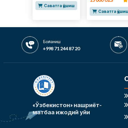
Саватга қўшиш
Саватга қўши
Боғланиш
+998 71 244 87 20
«Ўзбекистон» нашриёт-
матбаа ижодий уйи