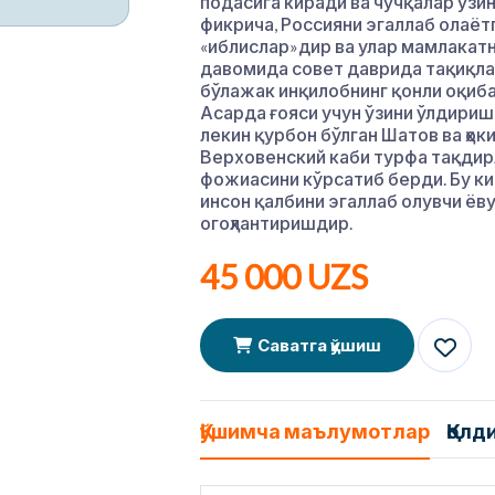
подасига киради ва чўчқалар ўзин
фикрича, Россияни эгаллаб олаёт
«иблислар»дир ва улар мамлакатни
давомида совет даврида тақиқлан
бўлажак инқилобнинг қонли оқиба
Асарда ғояси учун ўзини ўлдириш
лекин қурбон бўлган Шатов ва ҳо
Верховенский каби турфа тақдир
фожиасини кўрсатиб берди. Бу ки
инсон қалбини эгаллаб олувчи ёву
огоҳлантиришдир.
45 000 UZS
Саватга қўшиш
Қўшимча маълумотлар
Қолд