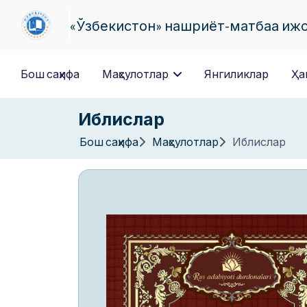
«Ўзбекистон» нашриёт-матбаа иж
Бош саҳифа
Маҳсулотлар
Янгиликлар
Ҳа
Иблислар
Бош саҳифа
Маҳсулотлар
Иблислар