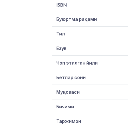
ISBN
Буюртма рақами
Тил
Ёзув
Чоп этилган йили
Бетлар сони
Муқоваси
Бичими
Таржимон