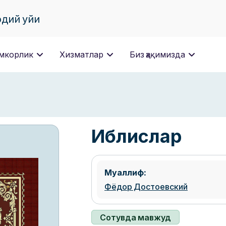
одий уйи
мкорлик
Хизматлар
Биз ҳақимизда
Иблислар
Муаллиф:
Фёдор Достоевский
Сотувда мавжуд