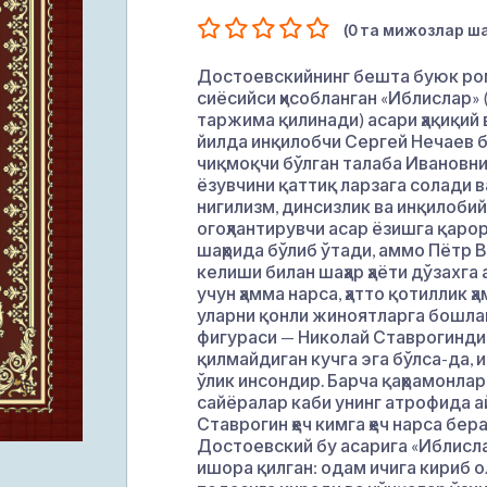
(0 та мижозлар ша
Достоевскийнинг бешта буюк ром
сиёсийси ҳисобланган «Иблислар»
таржима қилинади) асари ҳақиқий в
йилда инқилобчи Сергей Нечаев б
чиқмоқчи бўлган талаба Ивановни
ёзувчини қаттиқ ларзага солади в
нигилизм, динсизлик ва инқилоби
огоҳлантирувчи асар ёзишга қаро
шаҳрида бўлиб ўтади, аммо Пётр
келиши билан шаҳар ҳаёти дўзахга
учун ҳамма нарса, ҳатто қотиллик ҳ
уларни қонли жиноятларга бошлай
фигураси — Николай Ставрогиндир.
қилмайдиган кучга эга бўлса-да, 
ўлик инсондир. Барча қаҳрамонла
сайёралар каби унинг атрофида а
Ставрогин ҳеч кимга ҳеч нарса бер
Достоевский бу асарига «Иблисл
ишора қилган: одам ичига кириб о