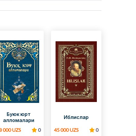
Буюк юрт
Иблислар
алломалари
8 000 UZS
0
45 000 UZS
0