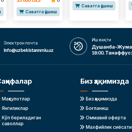
Саватга қўшиш
ш
Саватга қўшиш
Иш вақти
Электрон почта
Душанба–Жума, 
info@uzbekistannmiu.uz
18:00. Танаффус: 
Саҳифалар
Биз ҳақимизда
Маҳсулотлар
Биз ҳақимизда
Янгиликлар
Боғланиш
Кўп бериладиган
Оммавий оферта
саволлар
Махфийлик сиёсати