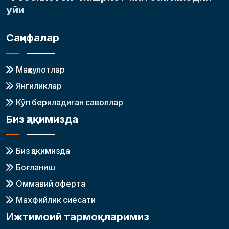
уйи
Саҳифалар
Маҳсулотлар
Янгиликлар
Кўп бериладиган саволлар
Биз ҳақимизда
Биз ҳақимизда
Боғланиш
Оммавий оферта
Махфийлик сиёсати
Ижтимоий тармоқларимиз