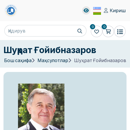
Кириш
0
0
Шуҳрат Ғойибназаров
Бош саҳифа
Маҳсулотлар
Шуҳрат Ғойибназаров