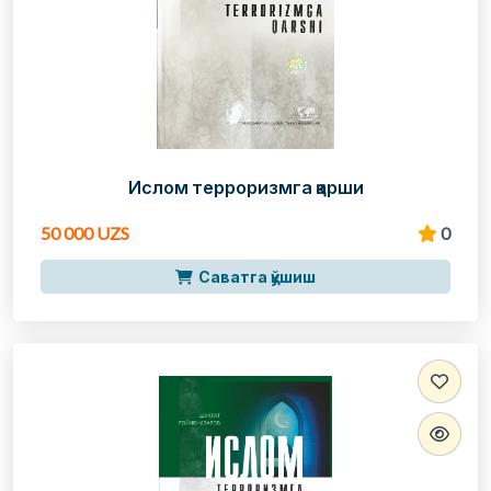
Ислом терроризмга қарши
50 000 UZS
0
Саватга қўшиш