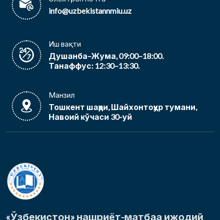
info@uzbekistannmiu.uz
Иш вақти
Душанба–Жума, 09:00–18:00.
Танаффус: 12:30–13:30.
Манзил
Тошкент шаҳри, Шайхонтоҳур тумани,
Навоий кўчаси 30-уй
«Ўзбекистон» нашриёт-матбаа ижодий