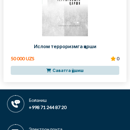
Ислом терроризмга қарши
50 000 UZS
0
Саватга қўшиш
Боғланиш
+998 71 244 87 20
Электрон почта