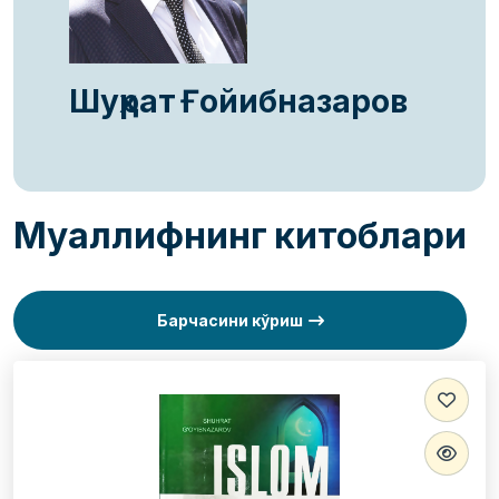
Шуҳрат Ғойибназаров
Муаллифнинг китоблари
Барчасини кўриш