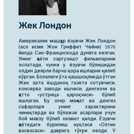
Жек Лондон
Америкалик машҳур ёзувчи Жек Лондон
(асл исми Жон Гриффит Чейни) 1876
йилда Сан-Францискода дунёга келган.
Унинг ҳаёти саргузашт фильмларини
эслатади, чунки у ёзувчи бўлишидан
олдин деярли барча қора ишларни қилиб
кўрган. Болалиги ўта қашшоқликда ўтган
Жек эрта ёшданоқ газета сотувчиси,
консерва заводи ишчиси, денгизчи ва
ҳатто «устрица қароқчиси» бўлиб
ишлаган. Бу оғир меҳнат ва денгиз
сафарлари унинг характерини
чиниқтирди ва бўлажак асарлари учун
бой мавзу бўлиб хизмат қилди. Ёзувчи
ҳаётидаги бурилиш нуқтаси «Олтин
васвасаси» даврига тўғри келди. У