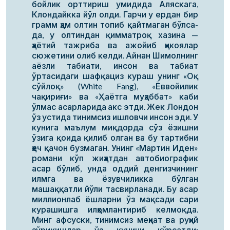
бойлик орттириш умидида Аляскага,
Клондайкка йўл олди. Гарчи у ердан бир
грамм ҳам олтин топиб қайтмаган бўлса-
да, у олтиндан қимматроқ хазина —
ҳаётий тажриба ва ажойиб ҳикоялар
сюжетини олиб келди. Айнан Шимолнинг
аёзли табиати, инсон ва табиат
ўртасидаги шафқациз кураш унинг «Оқ
сўйлоқ» (White Fang), «Ёввойилик
чақириғи» ва «Ҳаётга муҳаббат» каби
ўлмас асарларида акс этди. Жек Лондон
ўз устида тинимсиз ишловчи инсон эди. У
кунига маълум миқдорда сўз ёзишни
ўзига қоида қилиб олган ва бу тартибни
ҳеч қачон бузмаган. Унинг «Мартин Иден»
романи кўп жиҳатдан автобиографик
асар бўлиб, унда оддий денгизчининг
илмга ва ёзувчиликка бўлган
машаққатли йўли тасвирланади. Бу асар
миллионлаб ёшларни ўз мақсади сари
курашишга илҳомлантириб келмоқда.
Минг афсуски, тинимсиз меҳнат ва руҳий
зўриқишлар ўз кучини кўрсатди: