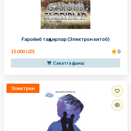
Ғаройиб тақдирлар (Электрон китоб)
15 000 UZS
0
Саватга қўшиш
Электрон