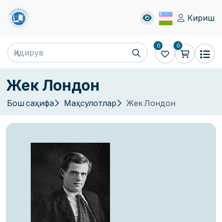
Кириш
0
0
Жек Лондон
Бош саҳифа
Маҳсулотлар
Жек Лондон