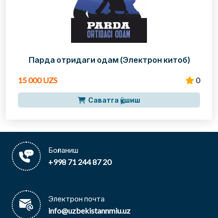
Парда отридаги одам (Электрон китоб)
15 000 UZS
0
Саватга қўшиш
Боғланиш
+998 71 244 87 20
Электрон почта
info@uzbekistannmiu.uz