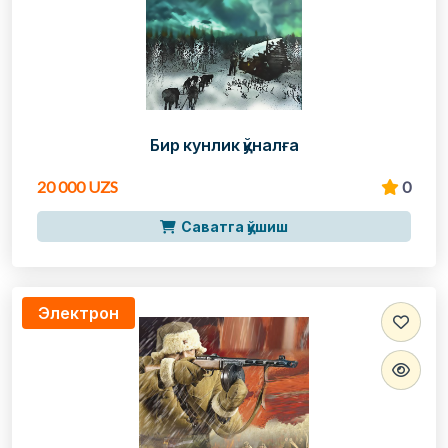
Бир кунлик қўналға
20 000 UZS
0
Саватга қўшиш
Электрон