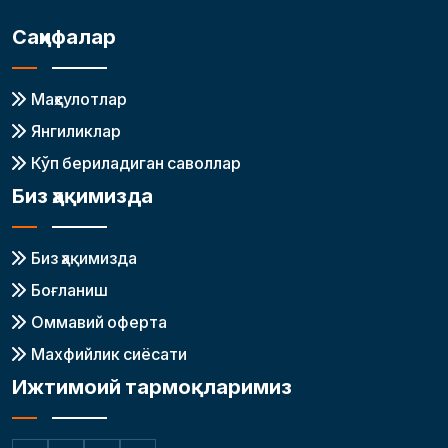
Саҳифалар
Маҳсулотлар
Янгиликлар
Кўп бериладиган саволлар
Биз ҳақимизда
Биз ҳақимизда
Боғланиш
Оммавий оферта
Махфийлик сиёсати
Ижтимоий тармоқларимиз