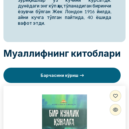
дунёдаги энг кўп ҳақ тўланадиган биринчи
ёзувчи бўлган Жек Лондон 1916 йилда,
айни кучга тўлган пайтида, 40 ёшида
вафот этди.
Муаллифнинг китоблари
Барчасини кўриш