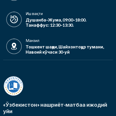
Иш вақти
Душанба–Жума, 09:00–18:00.
Танаффус: 12:30–13:30.
Манзил
Тошкент шаҳри, Шайхонтоҳур тумани,
Навоий кўчаси 30-уй
«Ўзбекистон» нашриёт-матбаа ижодий
уйи