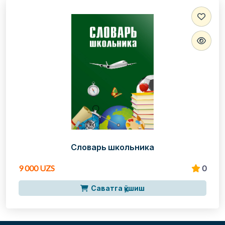
Словарь школьника
9 000 UZS
0
Саватга қўшиш