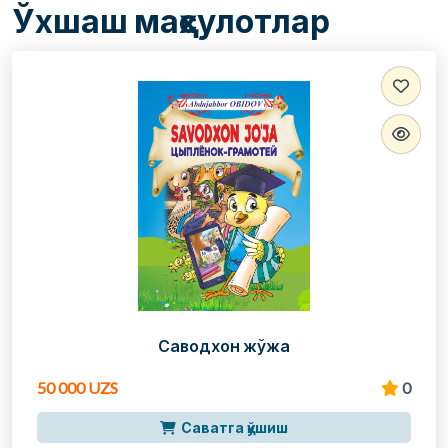
Ўхшаш маҳсулотлар
Саводхон жўжа
50 000 UZS
0
Саватга қўшиш