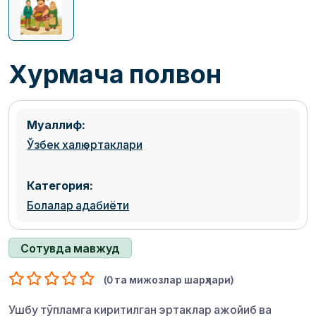
Хурмача полвон
Муаллиф:
Ўзбек халқ эртаклари
Категория:
Болалар адабиёти
Сотувда мавжуд
(0 та мижозлар шарҳлари)
Ушбу тўпламга киритилган эртаклар ажойиб ва