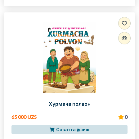
Хурмача полвон
65 000 UZS
0
Саватга қўшиш