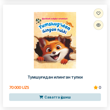
Тумшуғидан илинган тулки
70 000 UZS
0
Саватга қўшиш