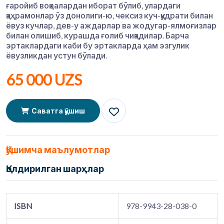
ғаройиб воқеалардан иборат бўлиб, улардаги
қаҳрамонлар ўз донолиги-ю, чексиз куч-қудрати билан
ёвуз кучлар, дев-у аждарлар ва жодугар-ялмоғизлар
билан олишиб, курашда ғолиб чиқадилар. Барча
эртаклардаги каби бу эртакларда ҳам эзгулик
ёвузликдан устун бўлади.
65 000 UZS
Саватга қўшиш
Қўшимча маълумотлар
Қолдирилган шарҳлар
ISBN
978-9943-28-038-0