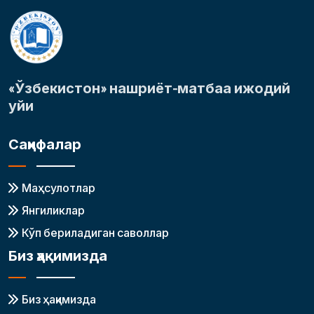
«Ўзбекистон» нашриёт-матбаа ижодий
уйи
Саҳифалар
Маҳсулотлар
Янгиликлар
Кўп бериладиган саволлар
Биз ҳақимизда
Биз ҳақимизда