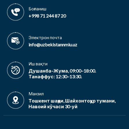
Боғланиш
+998 71 244 87 20
Электрон почта
info@uzbekistannmiu.uz
Иш вақти
Душанба–Жума, 09:00–18:00.
Танаффус: 12:30–13:30.
Манзил
Тошкент шаҳри, Шайхонтоҳур тумани,
Навоий кўчаси 30-уй