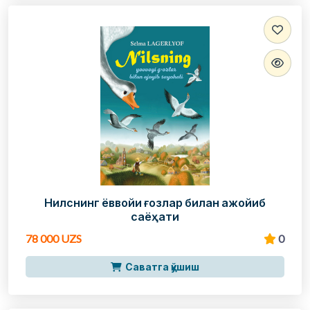
Нилснинг ёввойи ғозлар билан ажойиб
саёҳати
78 000 UZS
0
Саватга қўшиш