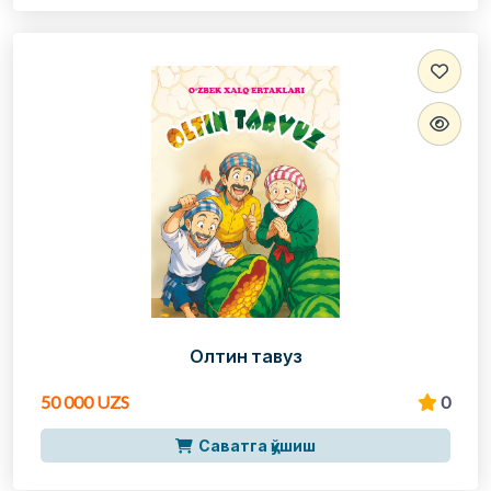
Олтин тавуз
50 000 UZS
0
Саватга қўшиш