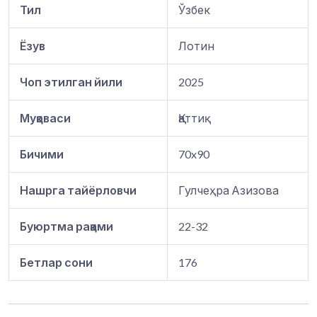
Тил
Ўзбек
Ёзув
Лотин
Чоп этилган йили
2025
Муқоваси
Қаттиқ
Бичими
70x90
Нашрга тайёрловчи
Гулчеҳра Азизова
Буюртма рақами
22-32
Бетлар сони
176