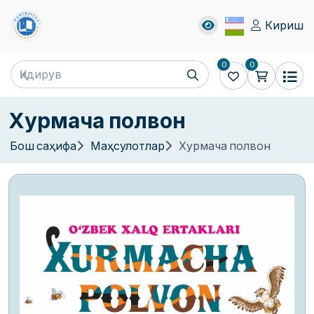
Кириш
0
0
Хурмача полвон
Бош саҳифа
Маҳсулотлар
Хурмача полвон