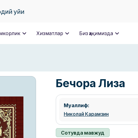
одий уйи
мкорлик
Хизматлар
Биз ҳақимизда
Бечора Лиза
Муаллиф:
Николай Карамзин
Сотувда мавжуд