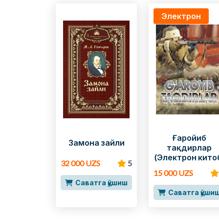
Электрон
Ғаройиб
Замона зайли
тақдирлар
(Электрон кито
32 000 UZS
5
15 000 UZS
Саватга қўшиш
Саватга қўши