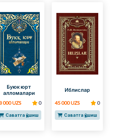
Буюк юрт
Иблислар
алломалари
8 000 UZS
0
45 000 UZS
0
Саватга қўшиш
Саватга қўшиш