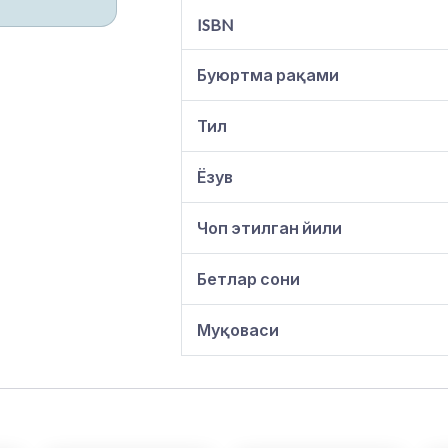
ISBN
Буюртма рақами
Тил
Ёзув
Чоп этилган йили
Бетлар сони
Муқоваси