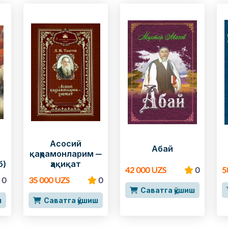
Асосий
Абай
қаҳрамонларим —
б)
ҳақиқат
42 000 UZS
0
5
0
35 000 UZS
0
Саватга қўшиш
ш
Саватга қўшиш