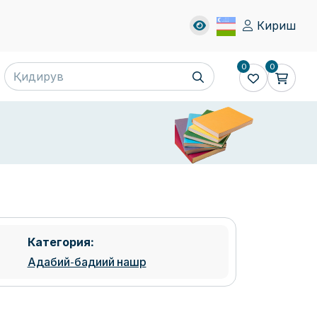
Кириш
0
0
Категория:
Адабий-бадиий нашр