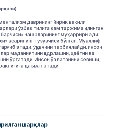
рҳлари)
ментализм даврининг йирик вакили
рлари ўзбек тилига кам таржима қилинган.
абарчиси» нашрларининг муҳаррири эди.
хи» асарининг тузувчиси бўлган. Муаллиф
арғиб этади, ўқувчини тарбиялайди, инсон
тлар маданиятини қадрлашни, ҳаётни ва
шни ўргатади. Инсон ўз ватанини севиши,
раклигига даъват этади.
ирилган шарҳлар