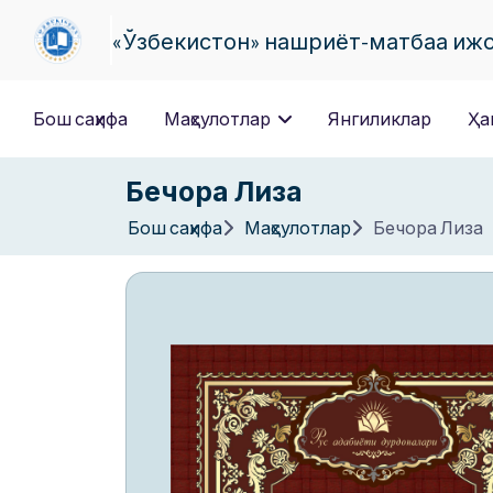
«Ўзбекистон» нашриёт-матбаа иж
Бош саҳифа
Маҳсулотлар
Янгиликлар
Ҳа
Бечора Лиза
Бош саҳифа
Маҳсулотлар
Бечора Лиза