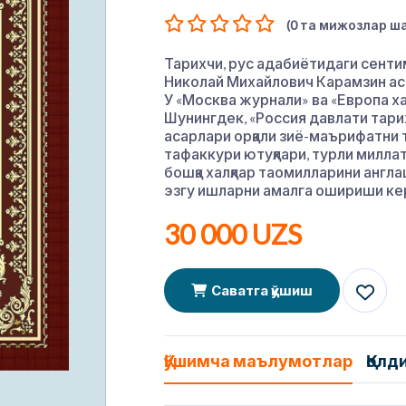
(0 та мижозлар ша
Тарихчи, рус адабиётидаги сенти
Николай Михайлович Карамзин аса
У «Москва журнали» ва «Европа х
Шунингдек, «Россия давлати тари
асарлари орқали зиё-маърифатни т
тафаккури ютуқлари, турли милла
бошқа халқлар таомилларини англа
эзгу ишларни амалга ошириши ке
30 000 UZS
Саватга қўшиш
Қўшимча маълумотлар
Қолд