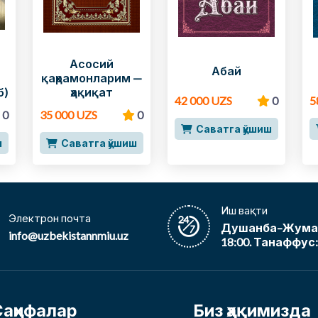
Асосий
Абай
қаҳрамонларим —
б)
ҳақиқат
42 000 UZS
0
5
0
35 000 UZS
0
Саватга қўшиш
ш
Саватга қўшиш
Иш вақти
Электрон почта
Душанба–Жума, 
info@uzbekistannmiu.uz
18:00. Танаффус: 
Саҳифалар
Биз ҳақимизда