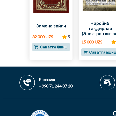
Ғаройиб
Замона зайли
тақдирлар
(Электрон кито
32 000 UZS
5
15 000 UZS
Саватга қўшиш
Саватга қўши
Боғланиш
+998 71 244 87 20