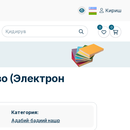
Кириш
0
0
о (Электрон
Категория:
Адабий-бадиий нашр