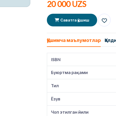
20 000 UZS
Саватга қўшиш
Қўшимча маълумотлар
Қолд
ISBN
Буюртма рақами
Тил
Ёзув
Чоп этилган йили