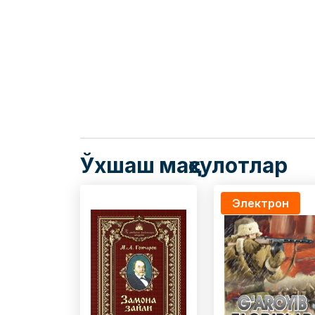
Ўхшаш маҳсулотлар
Электрон