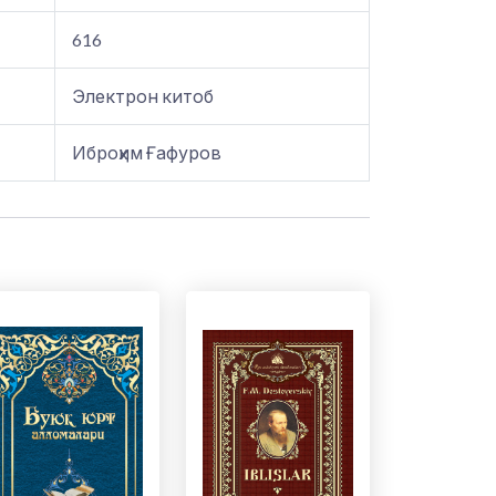
616
Электрон китоб
Иброҳим Ғафуров