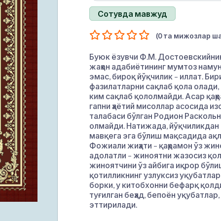
Сотувда мавжуд
(0 та мижозлар ша
Буюк ёзувчи Ф.М. Достоевскийнин
жаҳон адабиётининг мумтоз наму
эмас, бироқ йўқчилик – иллат. Б
фазилатларни сақлаб қола олади, 
ким сақлаб қололмайди. Асар қаҳ
гапни ҳаётий мисоллар асосида из
талабаси бўлган Родион Раскольн
олмайди. Натижада, йўқчиликдан 
мавқега эга бўлиш мақсадида ақл
Фожиали жиҳати – қаҳрамон ўз жин
адолатли – жиноятни жазосиз қол
жиноятчини ўз айбига иқрор бўли
қотилликнинг узлуксиз уқубатлари
борки, у китобхонни бефарқ қол
туғилган беҳад, бепоён уқубатлар,
эттирилади.