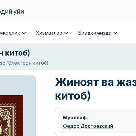
одий уйи
мкорлик
Хизматлар
Биз ҳақимизда
н китоб)
зо (Электрон китоб)
Жиноят ва жаз
китоб)
Муаллиф:
Фёдор Достоевский