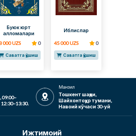
Буюк юрт
Иблислар
алломалари
8 000 UZS
0
45 000 UZS
0
Саватга қўшиш
Саватга қўшиш
Манзил
Тошкент шаҳри,
09:00–
Шайхонтоҳур тумани,
12:30–13:30.
Навоий кўчаси 30-уй
Ижтимоий