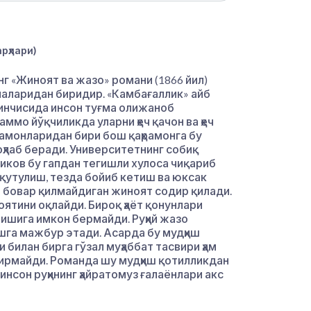
рҳлари)
г «Жиноят ва жазо» романи (1866 йил)
наларидан биридир. «Камбағаллик» айб
иринчисида инсон туғма олижаноб
аммо йўқчиликда уларни ҳеч қачон ва ҳеч
рамонларидан бири бош қаҳрамонга бу
оҳлаб беради. Университетнинг собиқ
иков бу гапдан тегишли хулоса чиқариб
қутулиш, тезда бойиб кетиш ва юксак
 бовар қилмайдиган жиноят содир қилади.
оятини оқлайди. Бироқ ҳаёт қонунлари
ишига имкон бермайди. Руҳий жазо
шга мажбур этади. Асарда бу мудҳиш
 билан бирга гўзал муҳаббат тасвири ҳам
дирмайди. Романда шу мудҳиш қотилликдан
 инсон руҳининг ҳайратомуз ғалаёнлари акс