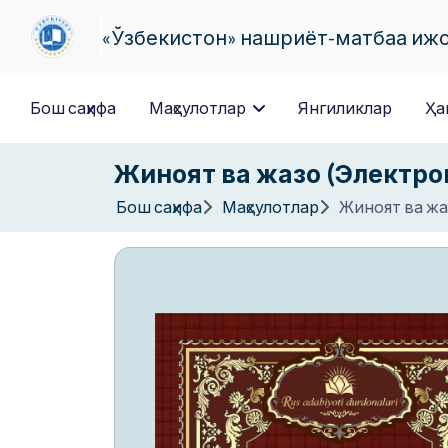
«Ўзбекистон» нашриёт-матбаа иж
Бош саҳифа
Маҳсулотлар
Янгиликлар
Ҳа
Жиноят ва жазо (Электро
Бош саҳифа
Маҳсулотлар
Жиноят ва жа