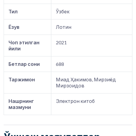
Тил
Ўзбек
Ёзув
Лотин
Чоп этилган
2021
йили
Бетлар сони
688
Таржимон
Миад Ҳакимов, Мирзиёд
Мирзоидов
Нашрнинг
Электрон китоб
мазмуни