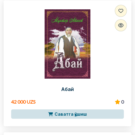
Абай
42 000 UZS
0
Саватга қўшиш