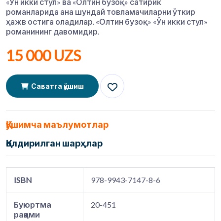
«Ўн икки стул» ва «Олтин бузоқ» сатирик
романларида ана шундай товламачиларни ўткир
ҳажв остига оладилар. «Олтин бузоқ» «Ўн икки стул»
романининг давомидир.
15 000 UZS
Саватга қўшиш
Қўшимча маълумотлар
Қолдирилган шарҳлар
ISBN
978-9943-7147-8-6
Буюртма
20-451
рақами