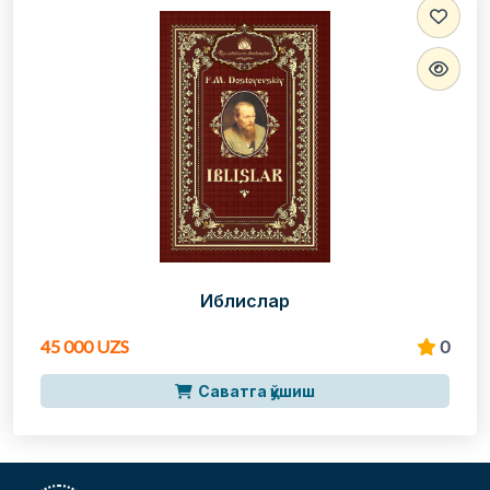
Иблислар
45 000 UZS
0
Саватга қўшиш