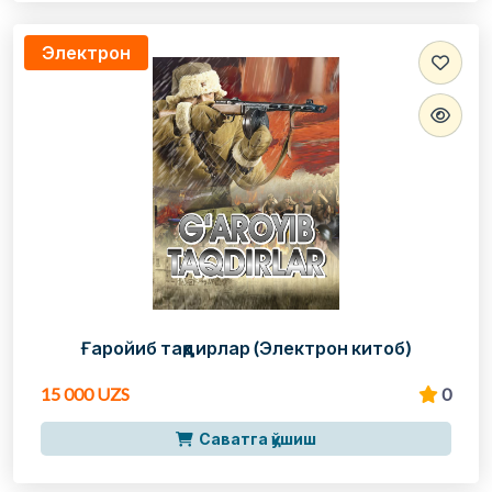
Электрон
Ғаройиб тақдирлар (Электрон китоб)
15 000 UZS
0
Саватга қўшиш