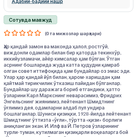
Адабий-бадиий нашр
Сотувда мавжуд
(0 та мижозлар шарҳлари)
Ҳар қандай замон ва маконда ҳалол, ростгўй,
виждонли одамлар билан бир қаторда текинхўр,
иккийузламачи, айёр кимсалар ҳам бўлган. Ўтган
асрнинг бошларида жуда катта ҳудудни қамраб
олган совет иттифоқида ҳам бундайлар оз эмас эди.
Улар ҳар қандай йўл билан, ҳаром-харишдан ҳам
қайтмай тирикчилик ўтказиш пайидан бўлганлар.
Бундайлар шу даражага бориб етгандики, ҳатто
ўзларини Карл Маркснинг неварасимиз, Фридрих
Энгельснинг жиянимиз, лейтенант Шмидтнинг
ўғлимиз дея, одамларни алдаб пул ундира
бошлаганлар. Шуниси қизиқки, 1928-йилда лейтенант
Шмидтнинг ўттизта «ўғли», тўртта «қизи» борлиги
аниқланган экан. И. Илф ва Й. Петров ўзларининг
турли-туман, кутилмаган қизиқарли воқеаларга бой