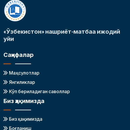
«Ўзбекистон» нашриёт-матбаа ижодий
уйи
Саҳифалар
Маҳсулотлар
Янгиликлар
Кўп бериладиган саволлар
Биз ҳақимизда
Биз ҳақимизда
Боғланиш