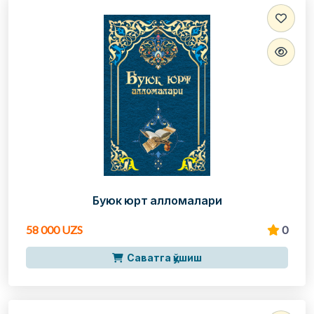
Буюк юрт алломалари
58 000 UZS
0
Саватга қўшиш