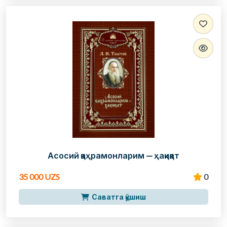
Асосий қаҳрамонларим — ҳақиқат
35 000 UZS
0
Саватга қўшиш