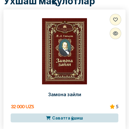
Ўхшаш маҳсулотлар
Замона зайли
32 000 UZS
5
Саватга қўшиш