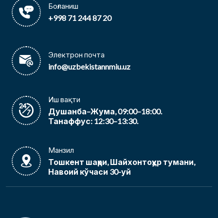
Боғланиш
+998 71 244 87 20
Электрон почта
info@uzbekistannmiu.uz
Иш вақти
Душанба–Жума, 09:00–18:00.
Танаффус: 12:30–13:30.
Манзил
Тошкент шаҳри, Шайхонтоҳур тумани,
Навоий кўчаси 30-уй