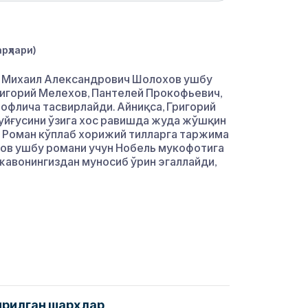
рҳлари)
и Михаил Александрович Шолохов ушбу
ригорий Мелехов, Пантелей Прокофьевич,
офлича тасвирлайди. Айниқса, Григорий
туйғусини ўзига хос равишда жуда жўшқин
. Роман кўплаб хорижий тилларга таржима
хов ушбу романи учун Нобель мукофотига
 жавонингиздан муносиб ўрин эгаллайди,
ирилган шарҳлар