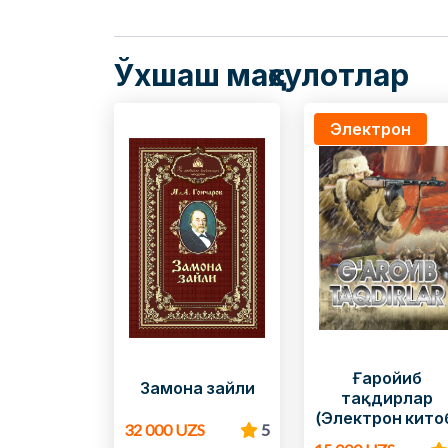
Ўхшаш маҳсулотлар
Электрон
Ғаройиб
Замона зайли
тақдирлар
(Электрон кито
32 000 UZS
5