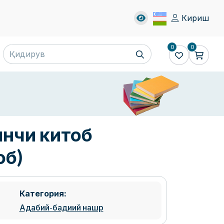
Кириш
0
0
инчи китоб
об)
Категория:
Адабий-бадиий нашр