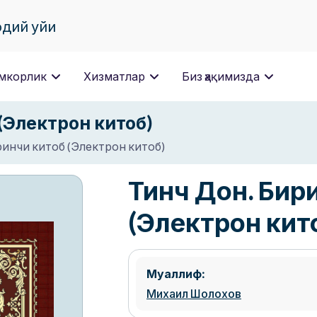
одий уйи
мкорлик
Хизматлар
Биз ҳақимизда
(Электрон китоб)
ринчи китоб (Электрон китоб)
Тинч Дон. Бир
(Электрон кит
Муаллиф:
Михаил Шолохов