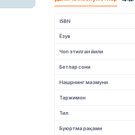
ISBN
Ёзув
Чоп этилган йили
Бетлар сони
Нашрнинг мазмуни
Таржимон
Тил
Буюртма рақами