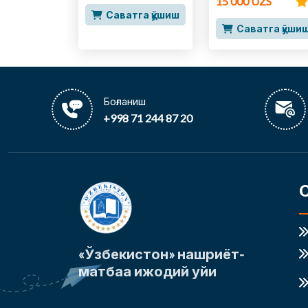
15 000 UZS
Саватга қўшиш
Саватга қўши
Боғланиш
+998 71 244 87 20
«Ўзбекистон» нашриёт-
матбаа ижодий уйи