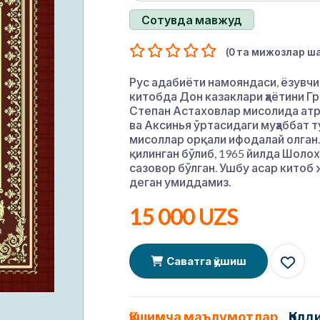
Сотувда мавжуд
(0 та мижозлар ша
Рус адабиёти намояндаси, ёзувч
китобда Дон казаклари ҳаётини Г
Степан Астаховлар мисолида атр
ва Аксинья ўртасидаги муҳаббат 
мисоллар орқали ифодалай олган
қилинган бўлиб, 1965 йилда Шоло
сазовор бўлган. Ушбу асар китоб
деган умиддамиз.
15 000 UZS
Саватга қўшиш
Қўшимча маълумотлар
Қолд