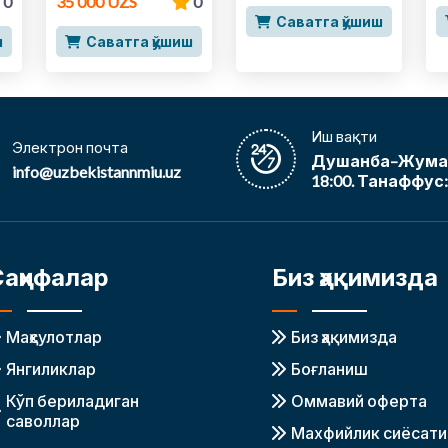
0
35 000 UZS
0
Саватга қўшиш
ш
Саватга қўшиш
Иш вақти
Электрон почта
Душанба–Жума, 
info@uzbekistannmiu.uz
18:00. Танаффус: 
Саҳифалар
Биз ҳақимизда
Маҳсулотлар
Биз ҳақимизда
Янгиликлар
Боғланиш
Кўп бериладиган
Оммавий оферта
саволлар
Махфийлик сиёсати