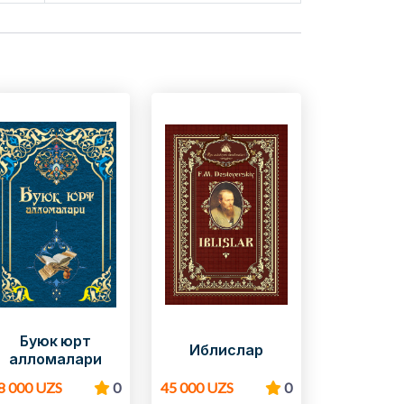
Буюк юрт
Иблислар
алломалари
8 000 UZS
0
45 000 UZS
0