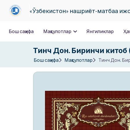
«Ўзбекистон» нашриёт-матбаа иж
Бош саҳифа
Маҳсулотлар
Янгиликлар
Ҳа
Тинч Дон. Биринчи китоб 
Бош саҳифа
Маҳсулотлар
Тинч Дон. Би