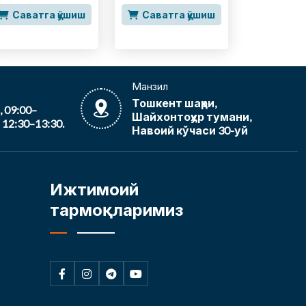
Саватга қўшиш
Саватга қўшиш
Манзил
Тошкент шаҳри,
09:00–
Шайхонтоҳур тумани,
12:30–13:30.
Навоий кўчаси 30-уй
Ижтимоий
тармоқларимиз