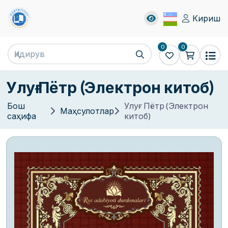
Кириш
0
0
Улуғ Пётр (Электрон китоб)
Бош
Улуғ Пётр (Электрон
Маҳсулотлар
саҳифа
китоб)