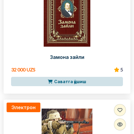
Замона зайли
32 000 UZS
5
Саватга қўшиш
Электрон