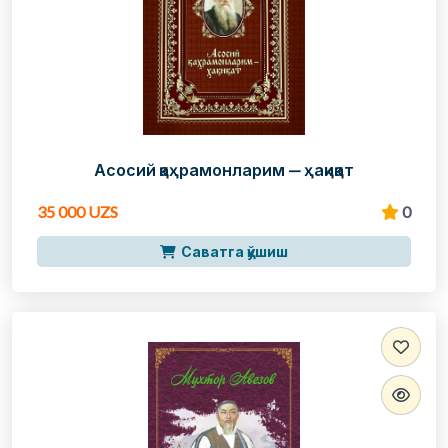
Асосий қаҳрамонларим — ҳақиқат
35 000 UZS
0
Саватга қўшиш