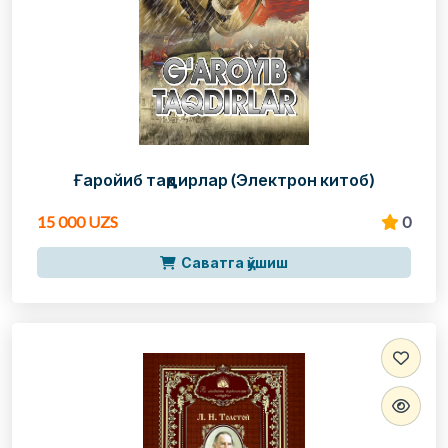
Ғаройиб тақдирлар (Электрон китоб)
15 000 UZS
0
Саватга қўшиш