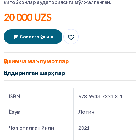
китобхонлар аудиториясига мўлжалланган.
20 000 UZS
Саватга қўшиш
Қўшимча маълумотлар
Қолдирилган шарҳлар
ISBN
978-9943-7333-8-1
Ёзув
Лотин
Чоп этилган йили
2021