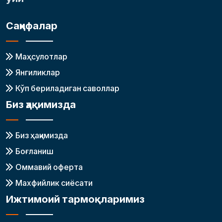
Саҳифалар
Маҳсулотлар
Янгиликлар
Кўп бериладиган саволлар
Биз ҳақимизда
Биз ҳақимизда
Боғланиш
Оммавий оферта
Махфийлик сиёсати
Ижтимоий тармоқларимиз