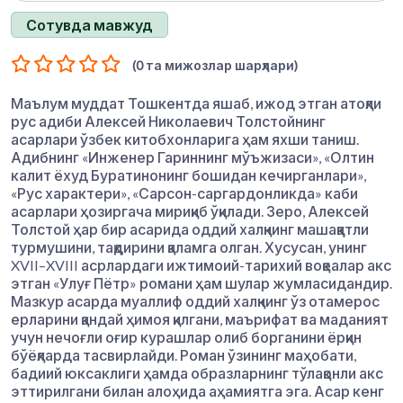
Сотувда мавжуд
(0 та мижозлар шарҳлари)
Маълум муддат Тошкентда яшаб, ижод этган атоқли
рус адиби Алексей Николаевич Толстойнинг
асарлари ўзбек китобхонларига ҳам яхши таниш.
Адибнинг «Инженер Гариннинг мўъжизаси», «Олтин
калит ёхуд Буратинонинг бошидан кечирганлари»,
«Рус характери», «Сарсон-саргардонликда» каби
асарлари ҳозиргача мириқиб ўқилади. Зеро, Алексей
Толстой ҳар бир асарида оддий халқнинг машаққатли
турмушини, тақдирини қаламга олган. Хусусан, унинг
XVII–XVIII асрлардаги ижтимоий-тарихий воқеалар акс
этган «Улуғ Пётр» романи ҳам шулар жумласидандир.
Мазкур асарда муаллиф оддий халқнинг ўз отамерос
ерларини қандай ҳимоя қилгани, маърифат ва маданият
учун нечоғли оғир курашлар олиб борганини ёрқин
бўёқларда тасвирлайди. Роман ўзининг маҳобати,
бадиий юксаклиги ҳамда образларнинг тўлақонли акс
эттирилгани билан алоҳида аҳамиятга эга. Асар кенг