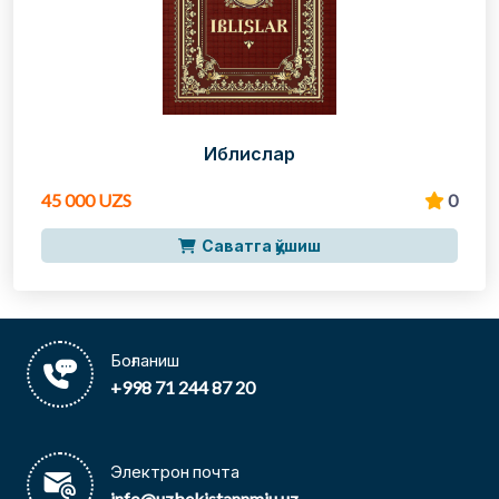
Иблислар
45 000 UZS
0
Саватга қўшиш
Боғланиш
+998 71 244 87 20
Электрон почта
info@uzbekistannmiu.uz