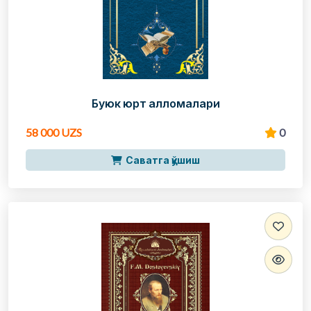
Буюк юрт алломалари
58 000 UZS
0
Саватга қўшиш