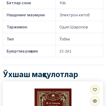
Бетлар сони
936
Нашрнинг мазмуни
Электрон китоб
Таржимон
Одил Шаропов
Тил
Ўзбек
Буюртма рақами
21-261
Ўхшаш маҳсулотлар