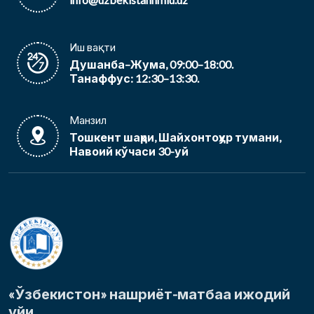
Иш вақти
Душанба–Жума, 09:00–18:00.
Танаффус: 12:30–13:30.
Манзил
Тошкент шаҳри, Шайхонтоҳур тумани,
Навоий кўчаси 30-уй
«Ўзбекистон» нашриёт-матбаа ижодий
уйи