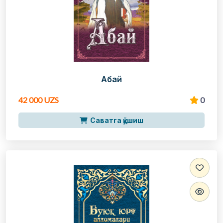
Абай
42 000 UZS
0
Саватга қўшиш