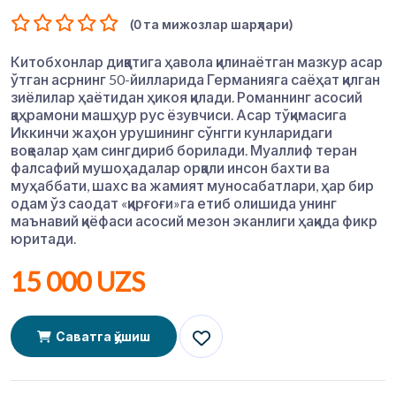
(0 та мижозлар шарҳлари)
Китобхонлар диққатига ҳавола қилинаётган мазкур асар
ўтган асрнинг 50-йилларида Германияга саёҳат қилган
зиёлилар ҳаётидан ҳикоя қилади. Романнинг асосий
қаҳрамони машҳур рус ёзувчиси. Асар тўқимасига
Иккинчи жаҳон урушининг сўнгги кунларидаги
воқеалар ҳам сингдириб борилади. Муаллиф теран
фалсафий мушоҳадалар орқали инсон бахти ва
муҳаббати, шахс ва жамият муносабатлари, ҳар бир
одам ўз саодат «қирғоғи»га етиб олишида унинг
маънавий қиёфаси асосий мезон эканлиги ҳақида фикр
юритади.
15 000 UZS
Саватга қўшиш