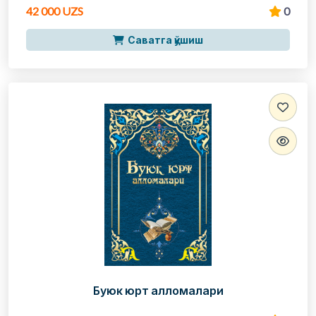
42 000 UZS
0
Саватга қўшиш
Буюк юрт алломалари