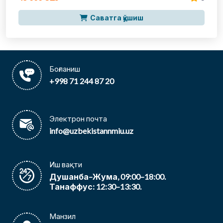
Саватга қўшиш
Боғланиш
+998 71 244 87 20
Электрон почта
info@uzbekistannmiu.uz
Иш вақти
Душанба–Жума, 09:00–18:00.
Танаффус: 12:30–13:30.
Манзил