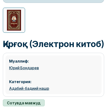
Қирғоқ (Электрон китоб)
Муаллиф:
Юрий Бондарев
Категория:
Адабий-бадиий нашр
Сотувда мавжуд