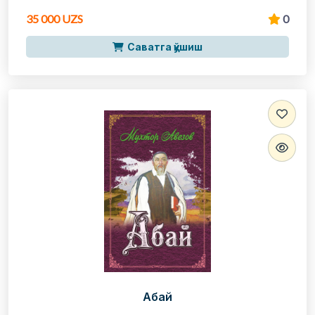
35 000 UZS
0
Саватга қўшиш
Абай