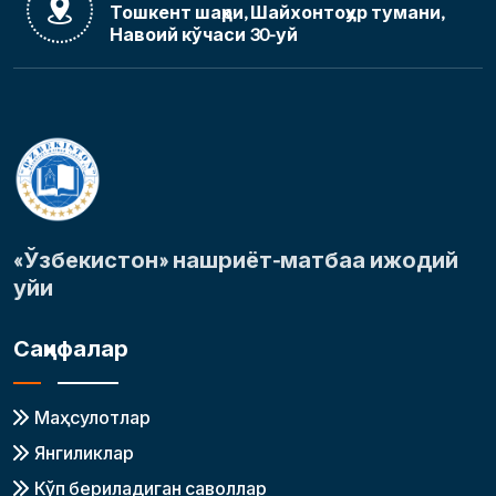
Тошкент шаҳри, Шайхонтоҳур тумани,
Навоий кўчаси 30-уй
«Ўзбекистон» нашриёт-матбаа ижодий
уйи
Саҳифалар
Маҳсулотлар
Янгиликлар
Кўп бериладиган саволлар