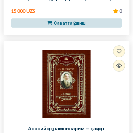
15 000 UZS
0
Саватга қўшиш
Асосий қаҳрамонларим — ҳақиқат