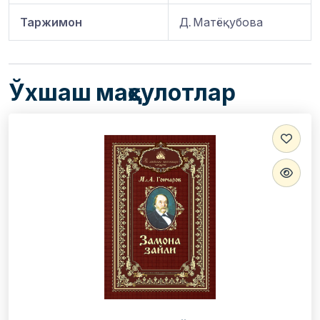
Таржимон
Д. Матёқубова
Ўхшаш маҳсулотлар