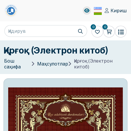
Кириш
0
0
Қирғоқ (Электрон китоб)
Бош
Қирғоқ (Электрон
Маҳсулотлар
саҳифа
китоб)