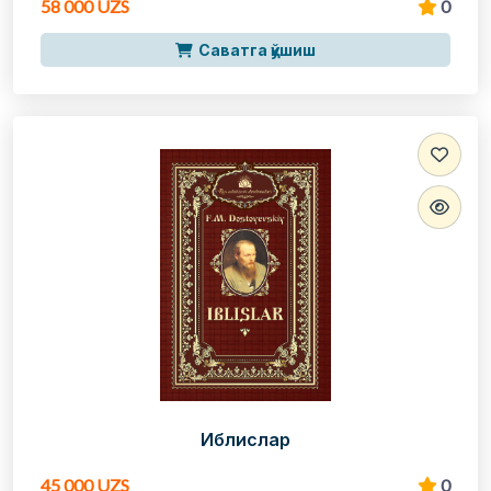
58 000 UZS
0
Саватга қўшиш
Иблислар
45 000 UZS
0