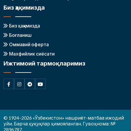
Биз ҳақимизда
Биз ҳақимизда
Боғланиш
Оммавий оферта
Махфийлик сиёсати
Ижтимоий тармоқларимиз
© 1924–2026 «Ўзбекистон» нашриёт-матбаа ижодий
уйи. Барча ҳуқуқлар ҳимояланган. Гувоҳнома: №
2896787.