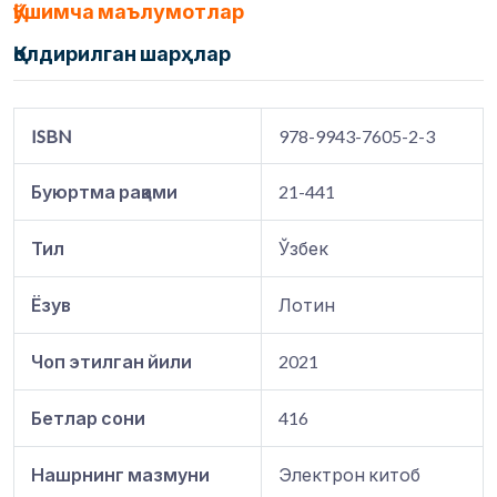
Қўшимча маълумотлар
Қолдирилган шарҳлар
ISBN
978-9943-7605-2-3
Буюртма рақами
21-441
Тил
Ўзбек
Ёзув
Лотин
Чоп этилган йили
2021
Бетлар сони
416
Нашрнинг мазмуни
Электрон китоб