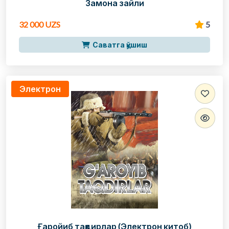
Замона зайли
32 000 UZS
5
Саватга қўшиш
Электрон
Ғаройиб тақдирлар (Электрон китоб)