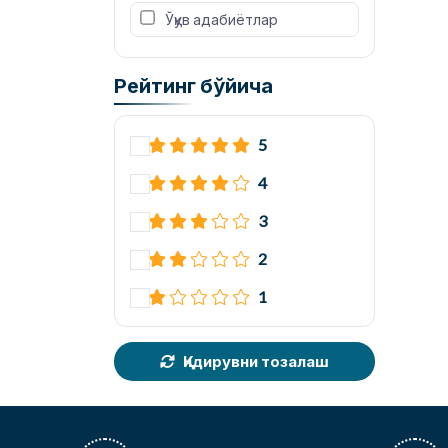
 Ўқув адабиётлар
Рейтинг бўйича
5
4
3
2
1
Қидирувни тозалаш