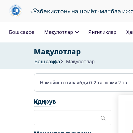
«Ўзбекистон» нашриёт-матбаа иж
Бош саҳифа
Маҳсулотлар
Янгиликлар
Ҳа
Маҳсулотлар
Бош саҳифа
Маҳсулотлар
Намойиш этилаябди 0-2 та, жами 2 та
Қидирув