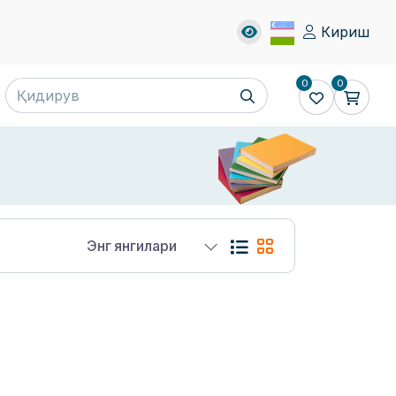
Кириш
0
0
Энг янгилари