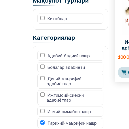
Маҳсулот турлари
 Китоблар
Категориялар
И
ҳа
 Адабий-бадиий нашр
100 
 Болалар адабиёти
 Диний-маърифий 
адабиётлар
 Ижтимоий-сиёсий 
адабиётлар
 Илмий-оммабоп нашр
 Тарихий-маърифий нашр