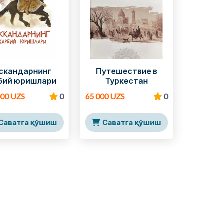
скандарнинг
Путешествие в
рбий юришлари
Туркестан
000 UZS
0
65 000 UZS
0
Саватга қўшиш
Саватга қўшиш