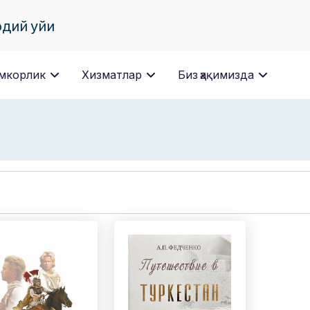
одий уйи
мкорлик
Хизматлар
Биз ҳақимизда